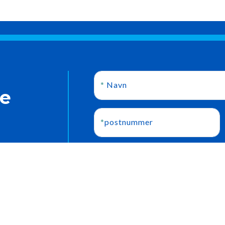
*
Navn
te
*
postnummer
*
Telefon nr
i hjælpe dig
 - Du er altid
g af
 besked hurtigst
Besked
 indenfor kort