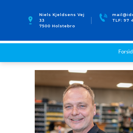
Niels Kjeldsens Vej
mail@id
33
TLF:
97 
7500 Holstebro
Forsi