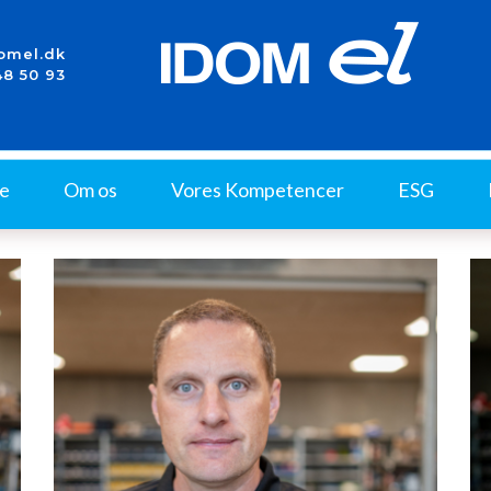
omel.dk
48 50 93
de
Om os
Vores Kompetencer
ESG