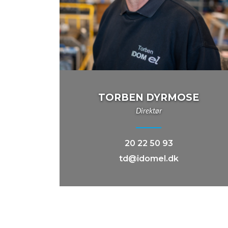
TORBEN DYRMOSE
Direktør
20 22 50 93
td@idomel.dk