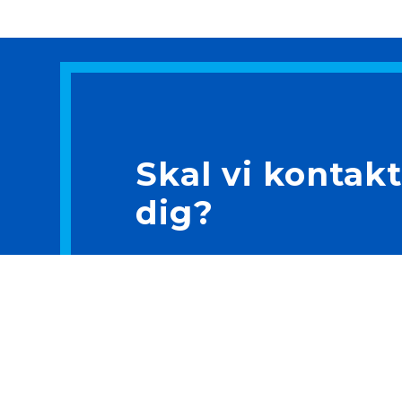
Skal vi kontak
dig?
Mange tak for din henvendelse. Skal v
med dit næste projekt, stort som småt?
velkommen til at ringe eller benytte di
formularen til højre. Vi behandler din
muligt, og bestræber os på at besvare
tid