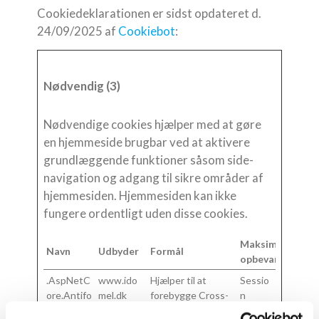
Cookiedeklarationen er sidst opdateret d.
24/09/2025 af
Cookiebot
:
Nødvendig (3)
Nødvendige cookies hjælper med at gøre
en hjemmeside brugbar ved at aktivere
grundlæggende funktioner såsom side-
navigation og adgang til sikre områder af
hjemmesiden. Hjemmesiden kan ikke
fungere ordentligt uden disse cookies.
Maksimal
Navn
Udbyder
Formål
opbevaringstid
.AspNetC
www.ido
Hjælper til at
Sessio
ore.Antifo
mel.dk
forebygge Cross-
n
rgery.#
Site Request