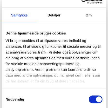
Forgery (CSRF)
angreb.
1.gif
Cookiebo
Bruges til at tælle
Sessio
Samtykke
Detaljer
Om
t
antallet af
n
sessioner på
hjemmesiden,
Denne hjemmeside bruger cookies
hvilket er
nødvendigt for at
Vi bruger cookies til at tilpasse vores indhold og
optimere CMPs
annoncer, til at vise dig funktioner til sociale medier og til
produktlevering.
at analysere vores trafik. Vi deler også oplysninger om
CookieCo
www.ido
Gemmer
1 år
din brug af vores hjemmeside med vores partnere inden
nsent
mel.dk
brugerens cookie-
for sociale medier, annonceringspartnere og
samtykke-tilstand
analysepartnere. Vores partnere kan kombinere disse
for det aktuelle
data med andre oplysninger, du har givet dem, eller som
domæne.
de har indsamlet fra din brug af deres tjenester.
Samtykkevalg
Nødvendig