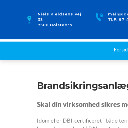
Niels Kjeldsens Vej
mail@id
33
TLF:
97 
7500 Holstebro
Forsi
Brandsikringsanlæ
Skal din virksomhed sikres 
Idom el er DBI-certificeret i både te