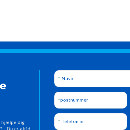
*
Navn
te
*
postnummer
*
Telefon nr
i hjælpe dig
 - Du er altid