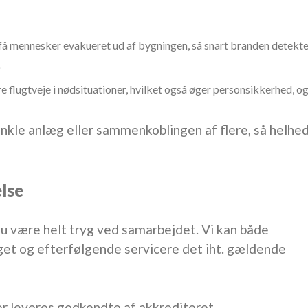
få mennesker evakueret ud af bygningen, så snart branden detekte
)
re flugtveje i nødsituationer, hvilket også øger personsikkerhed, o
kle anlæg eller sammenkoblingen af flere, så helhe
else
du være helt tryg ved samarbejdet. Vi kan både
get og efterfølgende servicere det iht. gældende
ter leveres godkendte af akkrediteret