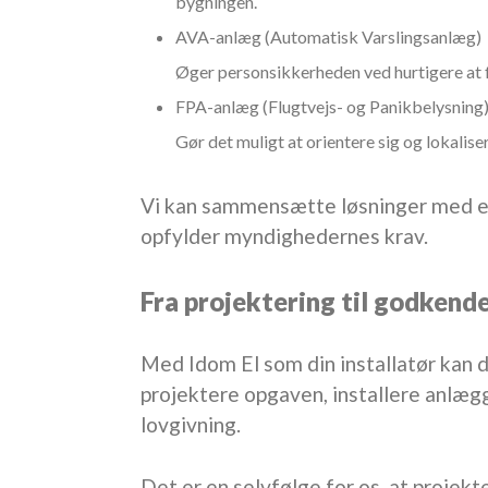
bygningen.
AVA-anlæg (Automatisk Varslingsanlæg)
Øger personsikkerheden ved hurtigere at 
FPA-anlæg (Flugtvejs- og Panikbelysning
Gør det muligt at orientere sig og lokalise
Vi kan sammensætte løsninger med en
opfylder myndighedernes krav.
Fra projektering til godkend
Med Idom El som din installatør kan 
projektere opgaven, installere anlæg
lovgivning.
Det er en selvfølge for os, at projek