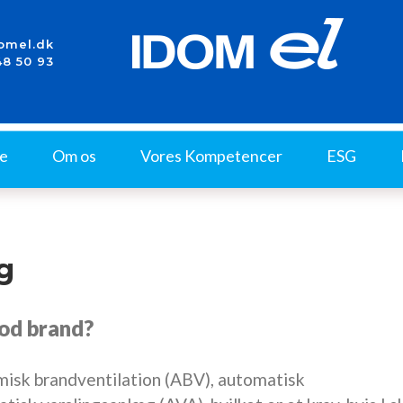
omel.dk
48 50 93
de
Om os
Vores Kompetencer
ESG
g
mod brand?
rmisk brandventilation (ABV), automatisk