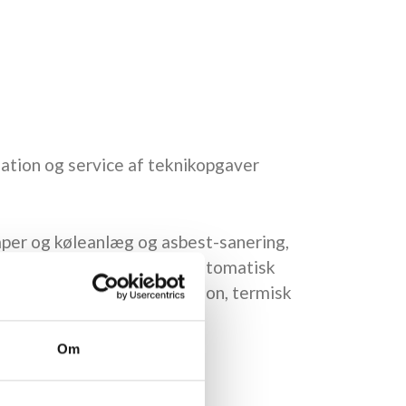
llation og service af teknikopgaver
mper og køleanlæg og asbest-sanering,
alarmeringsanlæg (ABA), automatisk
automatisk brand ventilation, termisk
Om