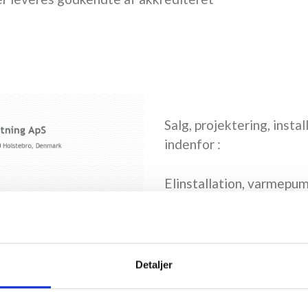
Salg, projektering, insta
indenfor :
Elinstallation, varmepu
samt automatisk brand 
varslingsanlæg (AVA) og 
(ABV).
Detaljer