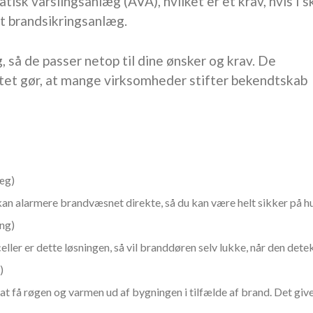
k varslingsanlæg (AVA), hvilket er et krav, hvis I s
t brandsikringsanlæg.
så de passer netop til dine ønsker og krav. De
et gør, at mange virksomheder stifter bekendtskab
æg)
n alarmere brandvæsnet direkte, så du kan være helt sikker på hu
ng)
ller er dette løsningen, så vil branddøren selv lukke, når den de
)
t få røgen og varmen ud af bygningen i tilfælde af brand. Det give