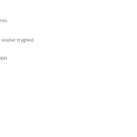
res.
g skaber tryghed.
den