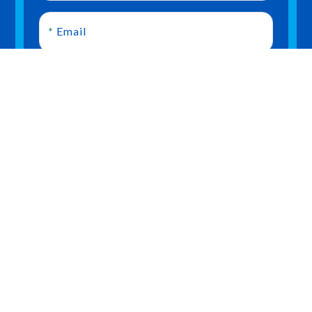
*
Email
Besked
SEND MAIL