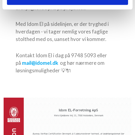
større projekt, er vi altid klar til at give dig en
uforpligtende pris på projektet.
Med Idom El på sidelinjen, er der tryghed i
hverdagen - vi tager nemlig vores faglige
stolthed med os, uanset hvor vi kommer.
Kontakt Idom El i dag på 9748 5093 eller
på
mail@idomel.dk
og hør nærmere om
løsningsmuligheder 💡🔌