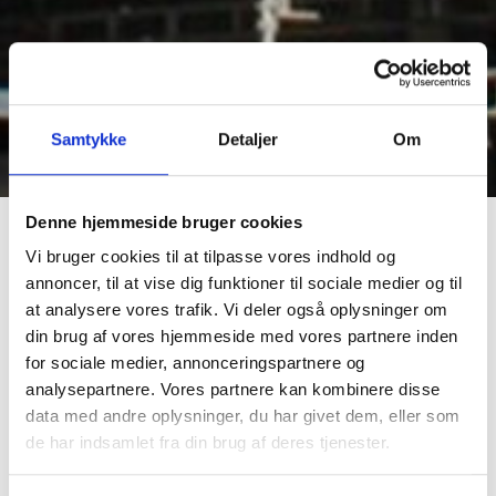
Samtykke
Detaljer
Om
Denne hjemmeside bruger cookies
Vi bruger cookies til at tilpasse vores indhold og
annoncer, til at vise dig funktioner til sociale medier og til
Renovering
at analysere vores trafik. Vi deler også oplysninger om
din brug af vores hjemmeside med vores partnere inden
Står du overfor en renovering af dit hjem eller
for sociale medier, annonceringspartnere og
virksomhed, er Idom El altid lige i nærheden.
analysepartnere. Vores partnere kan kombinere disse
data med andre oplysninger, du har givet dem, eller som
Vi gør vores forarbejde grundigt: Vi starter
de har indsamlet fra din brug af deres tjenester.
med et besøg hos dig, så vi sammen kan få en
snak om opgavens omfang.